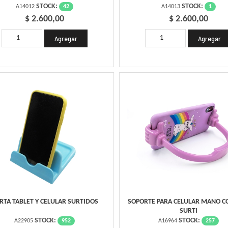
STOCK:
STOCK:
42
1
A14012
A14013
$ 2.600,00
$ 2.600,00
RTA TABLET Y CELULAR SURTIDOS
SOPORTE PARA CELULAR MANO C
SURTI
STOCK:
STOCK:
952
257
A22905
A16964