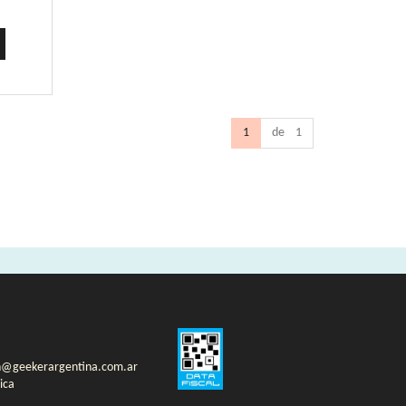
1
de 1
n@geekerargentina.com.ar
ica