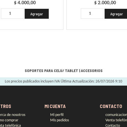
$ 4.000,00
$ 2.000,00
SOPORTES PARA CELU/ TABLET
|
ACCESORIOS
Los precios publicados incluyen IVA
Última Actualización: 26/07/2026 9:10
TROS
MI CUENTA
CONTACTO
rca de nosotros
Mi perfil
comunicacio
mo comprar
Mis pedidos
Venta telefón
ta telefónica
Contacto