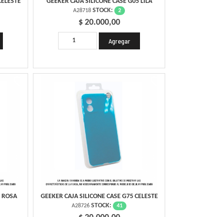
CELESTE
GEEKER CAJA SILICONE CASE G05 LILA
STOCK:
2
A28718
$ 20.000,00
5 ROSA
GEEKER CAJA SILICONE CASE G75 CELESTE
STOCK:
41
A28726