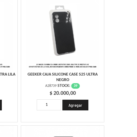
TRA LILA
GEEKER CAJA SILICONE CASE S25 ULTRA
NEGRO
STOCK:
39
A28739
$ 20.000,00