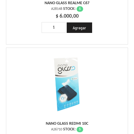
NANO GLASS REALME C67
STOCK:
5
A28148
$ 6.000,00
NANO GLASS REDMI 10C
STOCK:
5
A26710