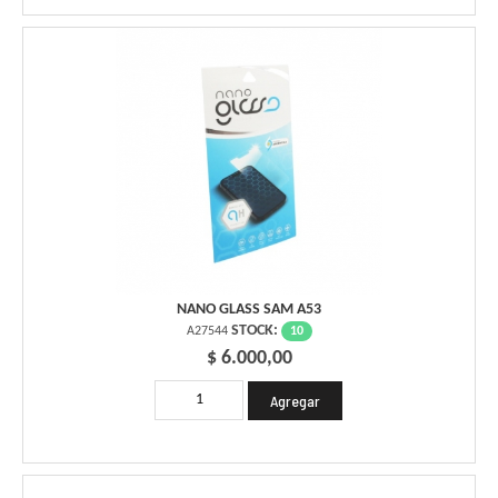
NANO GLASS SAM A53
STOCK:
10
A27544
$ 6.000,00