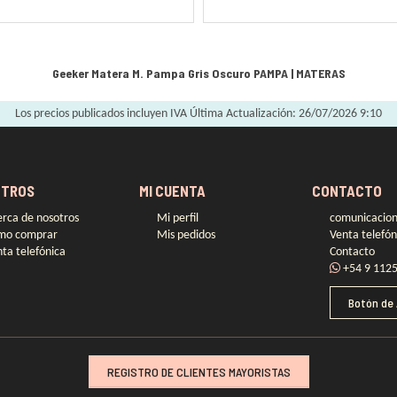
Geeker Matera M. Pampa Gris Oscuro
PAMPA
|
MATERAS
Los precios publicados incluyen IVA
Última Actualización: 26/07/2026 9:10
TROS
MI CUENTA
CONTACTO
rca de nosotros
Mi perfil
comunicacio
mo comprar
Mis pedidos
Venta telefón
ta telefónica
Contacto
+54 9 112
Botón de
REGISTRO DE CLIENTES MAYORISTAS