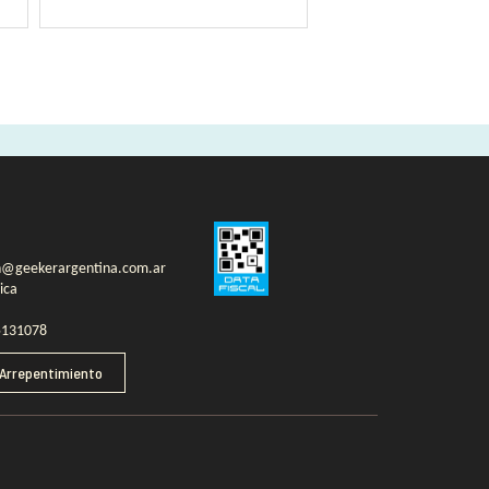
n@geekerargentina.com.ar
ica
5131078
 Arrepentimiento