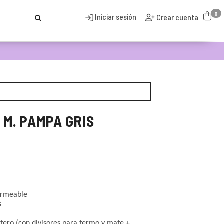
0
Iniciar sesión
Crear cuenta
M. PAMPA GRIS
permeable
s
ero (con divisores para termo y mate +