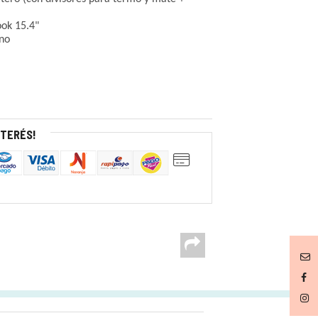
ok 15.4"
ono
NTERÉS!